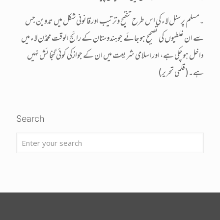
۔مسلم پرسنل لاء کی اس طرح تنقیح وترتیب اورقانونی شکل میں تدوین جس
سے ان غلطیوں کی تصحیح ہوجائے جوہندوستان کے رائج الوقت محمڈن لاء میں
داخل ہوچکی ہے، اوراسلامی شریعت میں ان کے جوازکی کوئی گنجائش نہیں
ہے۔(قلمی تحریر)
Search