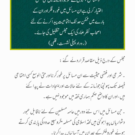
: مجلس کے درج ذیل مقاصدقراردئے گئے
۔شرعی اورفقہی حیثیت سے ان مسائل پرغورکرنااورحتی الوسع کسی اجتماعی
فیصلہ تک پہونچناجوزمانہ کے نئے حالات اورایجادات نے پیداکئے
ہیں،اوران کا واضح حکم ہماری فقہ میں موجودنہیں ہے۔
۔جن مسائل میں اس نئے دورمیں عامہ مسلمین کے لئے ناقابل عبور
دشواریاں پیداہوگئی ہیں فقہ اسلامی کی مسلمہ مگروسیع حدودکی پابندی کرتے
ہوئے غوروفکرکے بعد ان میں آسانیاں پیداکرنا۔