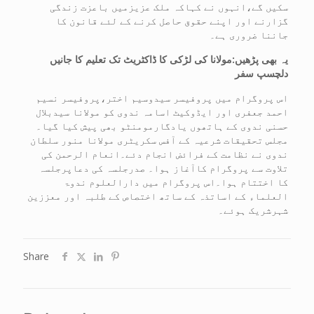
سکیں گے،انہوں نے کہاکہ ملک عزیزمیں باعزت زندگی
گزارنے اور اپنے حقوق حاصل کرنے کے لئے قانون کا
جاننا ضروری ہے۔
یہ بھی پڑھیں:
مولانا کی لڑکی کا ڈاکٹریٹ تک تعلیم کا جانیں
دلچسپ سفر
اس پروگرام میں پروفیسر سیدوسیم اختر،پروفیسر نسیم
احمد جعفری اور ایڈوکیٹ اسامہ ندوی کو مولانا سیدبلال
حسنی ندوی کے ہاتھوں یادگارمومنٹو بھی پیش کیا گیا۔
مجلس تحقیقات شرعیہ کے آفس سکریٹری مولانا منور سلطان
ندوی نے نظامت کے فرائض انجام دئے۔انعام الرحمن کی
تلاوت سے پروگرام کاآغاز ہوا۔ صدرجلسہ کی دعاپرجلسہ
کا اختتام ہوا۔اس پروگرام میں دارالعلوم ندوۃ
العلماء کے اساتذہ کے ساتھ اختصاص کے طلبہ اور معززین
شہرشریک ہوئے۔
Share