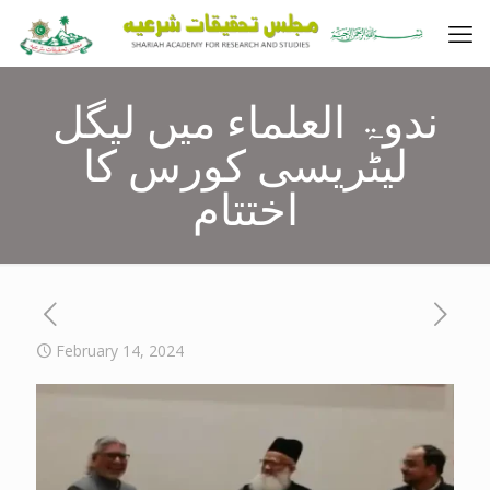
ندوۃ العلماء میں لیگل
لیٹریسی کورس کا
اختتام
February 14, 2024