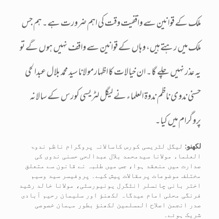
ملک کے قوانین سے واقفیت وقت کی اہم ضرورت ہے۔ ہم جس
ملک میں رہتے ہیں، وہاں کے قوانین سے واقف نہیں ہوں گے تو
یہ عذر نہیں چلے گا۔ ان خیالات کا اظہارمولانا سید محمد بلال عبدالحی
حسنی ندوی ناظم ندوۃ العلماء نے لیگل لٹریسی کورس کے سالانہ
پروگرام میں کیا۔
لکھنو:
لیگل لٹریسی کورس کاسالانہ پروگرام ناظم ندوۃ
العلماء مولانا سیدمحمد بلال عبدالحی حسنی ندوی کی
صدارت میں منعقد ہوا، جس میں طلبہ نے قانون سے متعلق
مختلف موضوعات پرمقالات پیش کیے۔ پروفیسر سید وسیم
اختر بانی چانسلر انٹگرل یونیورسٹی، مولانا خالد رشید
فرنگی محلی امام عیدگاہ لکھنؤ اور سلیمان رحیم آبادی
صدر انجمن اصلاح المسلمین لکھنؤ بطور مہمان خصوصی
شریک ہوئے۔