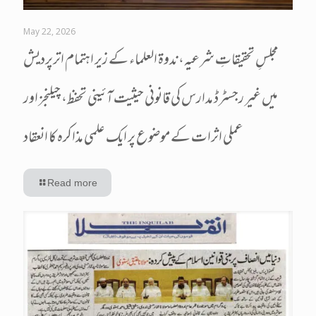
May 22, 2026
مجلسِ تحقیقاتِ شرعیہ، ندوۃ العلماء کے زیر اہتمام اترپردیش
میں غیر رجسٹرڈ مدارس کی قانونی حیثیت آئینی تحفظ، چیلنجز اور
عملی اثرات کے موضوع پر ایک علمی مذاکرہ کا انعقاد
Read more