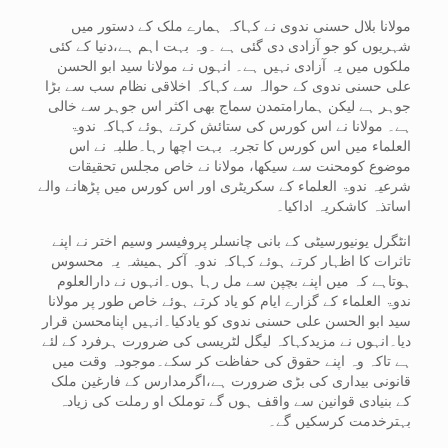
مولانا بلال حسنی ندوی نے کہاکہ ہمارے ملک کے دستور میں
شہریوں کو جو آزادی دی گئی ہے ۔وہ بہت اہم ہے،دنیا کے کئی
ملکوں میں یہ آزادی نہیں ہے۔ انہوں نے مولانا سید ابو الحسن
علی حسنی ندوی کے حوالہ سے کہاکہ اخلاقی نظام سب سے بڑا
جوہر ہے لیکن ہمارامتمدن سماج بھی اکثر اس جوہر سے خالی
ہے۔ مولانا نے اس کورس کی ستائش کرتے ہوئے کہاکہ ندوۃ
العلماء میں اس کورس کا تجربہ بہت اچھا رہا۔طلبہ نے اس
موضوع کومحنت سے سیکھا، مولانا نے خاص مجلس تحقیقات
شرعیہ ندوۃ العلماء کے سکریٹری اور اس کورس میں پڑھانے والے
اساتذہ کاشکریہ اداکیا۔
انٹگرل یونیورسیٹی کے بانی چانسلر پروفیسر وسیم اختر نے اپنے
تاثرات کا اظہار کرتے ہوئے کہاکہ ندوہ آکر ہمیشہ یہ محسوس
ہوتاہے کہ میں اپنے بچپن سے مل رہا ہوں۔انہوں نے دارالعلوم
ندوۃ العلماء کے گزارے ایام کو یاد کرتے ہوئے خاص طور پر مولانا
سید ابو الحسن علی حسنی ندوی کو یادکیا۔انہیں اپنامحسن قرار
دیا۔انہوں نے مزیدکہاکہ لیگل لٹریسی کی ضرورت ہرفرد کے لئے
ہے تاکہ وہ اپنے حقوق کی حفاظت کر سکے۔موجودہ وقت میں
قانونی بیداری کی بڑی ضرورت ہے،اگرمدارس کے فارغین ملک
کے بنیادی قوانین سے واقف ہوں گے توملک او رملت کی زیادہ
بہترخدمت کرسکیں گے۔