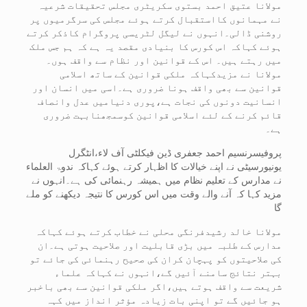
مولانا عتیق احمد بستوی سکریٹری مجلس تحقیقات شرعیہ
نے مہمانوں کااستقبال کرتے ہوئے مجلس کی سرگرمیوں پر
روشنی ڈالی۔انہوں نے لیگل لٹریسی پروگرام کاذکر کرتے
ہوئے کہاکہ اس کورس کا بنیادی مقصد یہ ہے کہ ہم جس ملک
میں رہتے ہیں۔ اس کے قوانین اور نظام سے واقف ہوں۔
مولانا نے مزیدکہاکہ ملکی قوانین کے ساتھ اسلامی
قوانین سے بھی واقف ہونا ضروری ہے۔اسی میں انسان اور
انسانیت دونوں کی نجات ہے،پوری دنیامیں عدل وانصاف
قائم کرنے کے لئے اسلامی قوانین کوسمجھنابہت ضروری
ہے۔
پروفیسرنسیم احمد جعفری ڈین فیکلٹی آف لاء،انٹگرل
یونیورسیٹی نے اپنے خیالات کا اظہار کرتے ہوئے کہاکہ ندوۃ العلماء
نے مدارس کے تعلیم نظام میں ہمیشہ رہنمائی کی ہے۔انہوں نے
مزید کہا کہ آنے والے وقت میں اس کورس کا نتیجہ دیکھنے کو ملے
گا
مولانا خالد رشیدفرنگی محلی نے خطاب کرتے ہوئے کہاکہ
مدارس کے طلبہ میں بڑی قابلیت اور صلاحیت ہوتی ہے۔ان
کی صلاحیتوں کو پہچان کران کی صحیح رہنمائی کی جائے تو
بہتر نتائج سامنے آئیں گے،انہوں نے کہاکہ علماء
شریعت سے واقف ہوتے ہیں،اگر ملکی قوانین سے بھی باخبر
ہو جائیں گے تو اپنی بات زیادہ مؤثر انداز میں کہہ