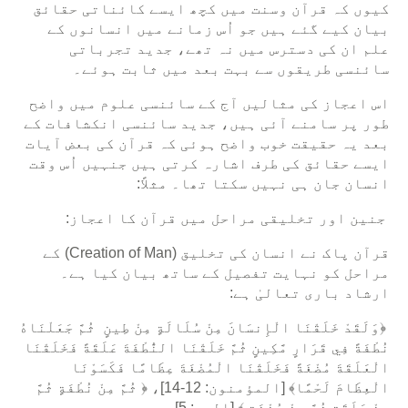
کیوں کہ قرآن وسنت میں کچھ ایسے کائناتی حقائق
بیان کیے گئے ہیں جو اُس زمانے میں انسانوں کے
علم ان کی دسترس میں نہ تھے، جدید تجرباتی
سائنسی طریقوں سے بہت بعد میں ثابت ہوئے۔
اس اعجاز کی مثالیں آج کے سائنسی علوم میں واضح
طور پر سامنے آئی ہیں، جدید سائنسی انکشافات کے
بعد یہ حقیقت خوب واضح ہوئی کہ قرآن کی بعض آیات
ایسے حقائق کی طرف اشارہ کرتی ہیں جنہیں اُس وقت
انسان جان ہی نہیں سکتا تھا۔ مثلاً:
جنین اور تخلیقی مراحل میں قرآن کا اعجاز:
قرآن پاک نے انسان کی تخلیق (Creation of Man) کے
مراحل کو نہایت تفصیل کے ساتھ بیان کیا ہے۔
ارشاد باری تعالیٰ ہے:
﴿وَلَقَدْ خَلَقْنَا الْإِنسَانَ مِنْ سُلَالَةٍ مِنْ طِينٍ ثُمَّ جَعَلْنَاهُ
نُطْفَةً فِي قَرَارٍ مَّكِينٍ ثُمَّ خَلَقْنَا النُّطْفَةَ عَلَقَةً فَخَلَقْنَا
الْعَلَقَةَ مُضْغَةً فَخَلَقْنَا الْمُضْغَةَ عِظَامًا فَكَسَوْنَا
الْعِظَامَ لَحْمًا﴾ [المؤمنون: 12-14]، ﴿ ثُمَّ مِنْ نُطْفَةٍ ثُمَّ
مِنْ عَلَقَةٍ ثُمَّ مِنْ مُضْغَةٍ ﴾ [الحج: 5]