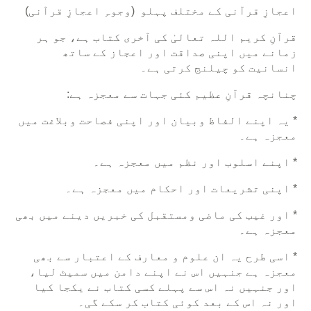
اعجازِ قرآنی کے مختلف پہلو (وجوہِ اعجازِ قرآنی)
قرآنِ کریم اللہ تعالیٰ کی آخری کتاب ہے، جو ہر
زمانے میں اپنی صداقت اور اعجاز کے ساتھ
انسانیت کو چیلنج کرتی ہے۔
چنانچہ قرآنِ عظیم کئی جہات سے معجزہ ہے:
* یہ اپنے الفاظ وبیان اور اپنی فصاحت وبلاغت میں
معجزہ ہے۔
* اپنے اسلوب اور نظم میں معجزہ ہے۔
* اپنی تشریعات اور احکام میں معجزہ ہے۔
* اور غیب کی ماضی ومستقبل کی خبریں دینے میں بھی
معجزہ ہے۔
* اسی طرح یہ ان علوم و معارف کے اعتبار سے بھی
معجزہ ہے جنہیں اس نے اپنے دامن میں سمیٹ لیا،
اور جنہیں نہ اس سے پہلے کسی کتاب نے یکجا کیا
اور نہ اس کے بعد کوئی کتاب کر سکے گی۔