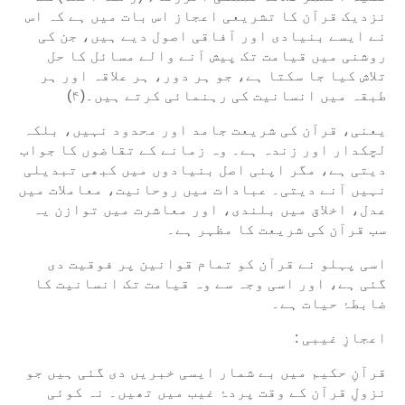
نزدیک قرآن کا تشریعی اعجاز اس بات میں ہے کہ اس
نے ایسے بنیادی اور آفاقی اصول دیے ہیں، جن کی
روشنی میں قیامت تک پیش آنے والے مسائل کا حل
تلاش کیا جا سکتا ہے، جو ہر دور، ہر علاقہ اور ہر
طبقہ میں انسانیت کی رہنمائی کرتے ہیں۔(۴)
یعنی، قرآن کی شریعت جامد اور محدود نہیں، بلکہ
لچکدار اور زندہ ہے۔ وہ زمانے کے تقاضوں کا جواب
دیتی ہے، مگر اپنی اصل بنیادوں میں کبھی تبدیلی
نہیں آنے دیتی۔ عبادات میں روحانیت، معاملات میں
عدل، اخلاق میں بلندی، اور معاشرت میں توازن یہ
سب قرآن کی شریعت کا مظہر ہے۔
اسی پہلو نے قرآن کو تمام قوانین پر فوقیت دی
گئی ہے، اور اسی وجہ سے وہ قیامت تک انسانیت کا
ضابطۂ حیات ہے۔
اعجازِ غیبی :
قرآنِ حکیم میں بے شمار ایسی خبریں دی گئی ہیں جو
نزولِ قرآن کے وقت پردۂ غیب میں تھیں۔ نہ کوئی