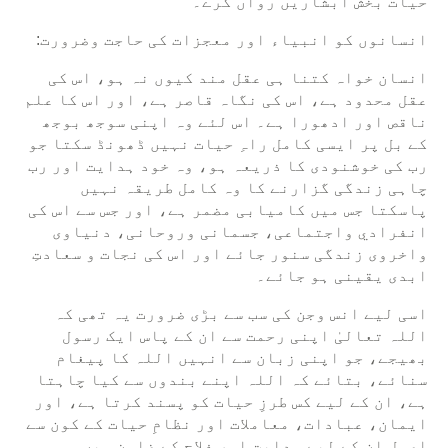
حیات بخش آبشاریں رواں کرے۔
انسانوں کو انبیاء اور معجزات کی حاجت وضرورت:
انسان خواہ کتنا ہی عقل مند کیوں نہ ہو، اس کی
عقل محدود ہے، اس کی نگاہ قاصر ہے، اور اس کا علم
ناقص اور ادھورا ہے۔ اس لئے وہ اپنی سوجھ بوجھ
کے بل پر ایسی کامل راہِ حیات نہیں ڈھونڈ سکتا جو
رب کی خوشنودی کا ذریعہ ہو، وہ خود ہدایت اور رب
چاہی زندگی گزارنے کا وہ کامل طریقہ نہیں
پاسکتا جس میں کامیابی مضمر ہے، اور جس سے اس کی
انفرادي واجتماعی، جسمانی وروحانی، دنیاوی
واخروی زندگی سنور جائے اور اس کی نجات و سعادتِ
ابدی یقینی ہو جائے۔
اسی لیے انس وجن کی سب سے بڑی ضرورت یہ تھی کہ
اللہ تعالیٰ اپنی رحمت سے ان کے پاس ایک رسول
بھیجے، جو اپنی زبان سے انہیں اللہ کا پیغام
سنائے، بتائے کہ اللہ اپنے بندوں سے کیا چاہتا
ہے، ان کے لیے کس طرزِ حیات کو پسند کرتا ہے، اور
ایمان، عبادات، معاملات اور نظامِ حیات کے کون سے
اصول ان کے لیے ہدایت اور فلاح کے ضامن ہیں۔