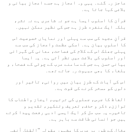
عاجز رہ گئے۔ یہی وہ اعجاز ہے جسے اعجازِ بیانی و
بلاغی کہا جاتا ہے۔
قرآن کا اسلوب ایسا ہے جو نہ شاعری ہے نہ نثر،
بلکہ ایک منفرد طرز ہے جس کی نظیر ممکن نہیں۔
قرآنِ مجید کی سب سے پہلی اور نمایاں خصوصیت اس
کا اسلوبِ بیان ہے۔ اسکی عظمت واعجاز کی سب سے
پہلی جھلک اس کے کلام کی فصاحت، معانی کی گہرائی
اور اسلوب کی بلاغت میں نظر آتی ہے۔ یہ ایسا
بیانی حسن ہے جس کے سامنے عرب کے چوٹی کے فصحاء و
بلغاء کا بھی مبہوت رہ جاتے تھے۔
اس کی آیات کے طرزِ بیان میں روانی، تاثیر اور
دلوں کو مسخر کرنے کی قوت ہے۔
الفاظ کا جرس، جملوں کی ترتیب، ایجاز واطناب کا
توازن، ذکر و حذف، تعریف وتنکیر، تقدیم و
تاخیر.. یہ سب مل کر ایک ایسی ادبی رفعت پیدا کرتے
ہیں جو انسانی طاقت سے باہر ہے۔
مثال کے طور پر عرب کا مشہور مقولہ ’’القتل أنفی