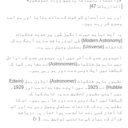
[الذاریات: 47]
اور ہم نے آسمان کو قوت کے ساتھ بنایا اور ہم اسے
وسیع کر رہے ہیں۔
یہ آیت نہایت حیرت انگیز طور پر جدید فلکیات
(Modern Astronomy) کی اس دریافت سے ہم آہنگ ہے کہ
کائنات (Universe) مسلسل پھیل رہی ہے۔
انیسویں صدی کے آخر میں اور بیسویں صدی کے اوائل
میں ماہرین فلکیات(Astronomers)نے مشاہدہ کیا کہ
کہکشائیں ایک دوسرے سے دور ہو رہی ہیں۔
مشہور ماہر فلکیات (Astronomer) ایڈون ہبل (Edwin
Hubble) نے 1925ء میں اپنے مشاہدات سے اور 1929ء
میں اپنی مشہور تحقیق سے یہ ثابت کیا کہ
کہکشائیں ایک دوسرے سے دور جا رہی ہیں۔ اس کا
مطلب یہ ہے کہ کائنات مسلسل پھیل رہی ہے اور اس
کا آغاز کسی بند حالت سے ہوا تھا۔ یہ دریافت
قرآن کے بیان کی سائنسی توثیق ہے۔ ( ۷)