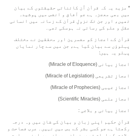
* مزید یہ کہ قرآن اُن کائناتی حقیقتوں کے بیان
میں بھی معجزہ ہے جو آفاق و انفس میں پوشیدہ
تھیں، اور جن تک نزولِ قرآن کے زمانہ میں انسانی
عقل و علم کی رسائی نہ ہوسکی تھی۔
قرآن کے اعجاز کو مفسرین اور محققین نے مختلف
پہلوؤں سے بیان کیا ہے، جن میں سے چار نمایاں
پہلو یہ ہیں:
اعجازِ بیانی (Miracle of Eloquence)
اعجازِ تشریعی (Miracle of Legislation)
اعجازِ غیبی (Miracle of Prophecies)
اعجازِ علمی (Scientific Miracles)
اعجازِ بیانی و بلاغی :
قرآنِ حکیم اپنی زبان و بیان کی شان میں وہ درجہ
رکھتا ہے جو کسی بشر کے بس میں نہیں۔ عرب فصاحت و
بلاغت کے امام تھے، زبان و بیان میں اپنی مہارت