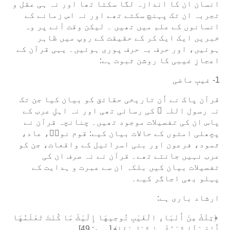
انسان ان کا اندازہ لگا سکتا تھا اور نہ ہی عقل و
تجربہ ان تک پہنچ سکتے تھے اور نہ اس زمانے کے
انسانوں کے علم میں تھیں ۔ لیکن وقت آنے پر وہ
خبریں ایک ایک کر کے حقیقت کے روپ میں ظاہر
ہوئیں، اور حرف بہ حرف پوری ہوئیں۔ یہی قرآن کے
اعجازِ غیبی کا روشن ثبوت ہے:
1- غیبِ ماضی
قرآن پاک نے اُن تاریخی حقائق کو بیان کیا جن تک
نہ رسول اللہ ﷺ کی رسائی تھی اور نہ اہلِ عرب کے
پاس ان کی تفصیلات موجود تھیں۔ چنانچہ قرآن نے
پچھلی امتوں کے حالات بیان کیے: قوم نوحؑ، عاد،
ثمود، فرعون اور بنی اسرائیل کے واقعات، جن کو
عرب نہیں جانتے تھے۔ قرآن نے نہ صرف ان کی
تفصیلات بیان کیں بلکہ ان سے عبرت و ہدایت کے
پہلو بھی اجاگر کیے۔
ارشاد باری ہے:
﴿تِلْكَ مِنْ أَنْبَاءِ الْغَيْبِ نُوحِيهَا إِلَيْكَ مَا كُنْتَ تَعْلَمُهَا
أَنْتَ وَلَا قَوْمُكَ مِنْ قَبْلِ هَذَا﴾ [هود: 49]