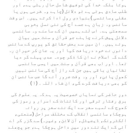
ہوتا بلکہ خدا کی توفیق شامل حال رہتی ہے، اور
طلب صادق ہوتی ہے تو دلائل (چاہے وہ شرعی ہوں یا
عقلی وسائنسی )بنیادی رول ادا کرتے ہیں۔ اس وقت
سائنس وہ زبان ہے جسے آج کی نئی نسل بخوبی
سمجھتی ہے۔ اس لئے ہمیں ان کے سامنے وہ سائنسی
دلائل پیش کرنے چاہئے جو قرآن و سنت میں بیان
ہوئے ہیں۔ ان میں سے بعض حقائق کو یورپ کے سائنس
دانوں نے خود دریافت کیا اور یہ جان کر حیران رہ
گئے کہ اسلام نے ان کا ذکر چودہ صدی پہلے کر دیا
تھا۔ اور اب بھی قرآن و سنت میں ایسی سائنسی
نشانیاں باقی ہیں جن کے راز آج کی سائنس نہیں
کھول پائی، اور وہ وقت ضرور آئے گا جب سائنس ان
کو بھی دریافت کرے گی، ان شاء اللہ۔ (۱ )
دورِ حاضر کی نمایاں خصوصیت یہ ہے کہ یہ علوم کی
برق رفتار ترقی اور کائنات کے اسرار و رموز کی
کھوج کے لمبے سفر سے ایک نئے سفر پر روانہ
ہوچکا، سائنسی انقلاب کے مختلف مراحل (صنعتی،
الکٹرونک، ڈیجیٹل، آن لائن، وغیرہ) سے گزر کر اے
آئی کے ایک نئے دور میں داخل ہوچکا ہے، جو پچھلے