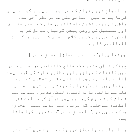
یہ اعجازِ غیبی قرآن کے اُس نورانی پہلو کو نمایاں
کرتا ہے جس میں انسانی عقل عاجز نظر آتی ہے۔
ماضی کی پردہ نشین داستانیں، حال کے مخفی حقائق
اور مستقبل کی روشن پیشن گوئیاں سب مل کر یہ
اعلان کرتی ہیں کہ یہ کلام انسان کا نہیں بلکہ ربّ
العالمین کا ہے۔
چوتھا پہلو: سائنسی اعجاز [اعجازِ علمی ]
چونکہ قرآنِ حکیم کلامِ خالقِ کائنات ہے، اس لیے اس
میں کائنات کے رازوں اور مظاہرِ فطرت کی طرف ایسے
اشارے ملتے ہیں جو انسانی عقل و تحقیق کے لیے
رہنما ہیں۔ نزولِ قرآن کے وقت یہ باتیں انسانی
علم سے بالکل باہر تھیں، لیکن صدیوں بعد سائنس
نے ان کی تصدیق کی، اور یوں قرآن کی صداقت نئی
آنکھوں سے جلوہ گر ہوئی۔ یہی ہے سائنسی اعجاز،
جسکو عربی میں: ’’اعجازِ علمی‘‘سے تعبیر کیا جاتا
ہے۔
یہ اعجاز بھی اعجازِ غیبی کے دائرے میں آتا ہے،