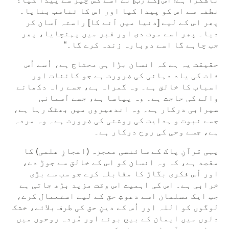
نطفہ سے اس کو پیدا کیا اور اس کا تناسب بنایا۔
پھر اس کے لیے [دنیا میں آنے کا] راستہ آسان کر
دیا۔ پھر اسے موت دی اور قبر میں پہنچایا، پھر
جب چاہے گا اسے دوبارہ زندہ کرے گا۔“
حقیقت یہ ہے کہ انسان بڑا ہی محتاج ہے، اُسے اُس
ذات کی یاد دہانی کی ضرورت ہے جو کائنات اور
اسباب کا خالق ہے۔ وہ گمراہ ہے، جسے راہ دکھانے
والے کی حاجت ہے۔ وہ پیاسا ہے، جسے آسمانی
سیرابی درکار ہے۔ وہ اندھیروں میں بھٹک رہا ہے،
جسے نبوت و ہدایت کی روشنی کی ضرورت ہے۔ وہ مردہ
ہے، جسے وحی کی روح درکار ہے۔
یہی قرآنِ پاک کے سائنسی معجزہ (اعجازِ علمی) کا
مقصد ہے، کہ وہ انسان کو اس کے خالق سے جوڑ دے،
اور اُس فکری بگاڑ کا مقابلہ کرے جو سب سے بڑی
خرابی ہے۔ اس کی اہمیت اس وقت مزید بڑھ جاتی ہے
جب ایک مسلمان اسے دعوتِ حق کے لیے استعمال کرے،
لوگوں کو اللہ اور اُس کے دینِ حق کی طرف بلائے، خشک
دلوں میں ایمان کے بیج بوئے اور مُردہ روحوں میں