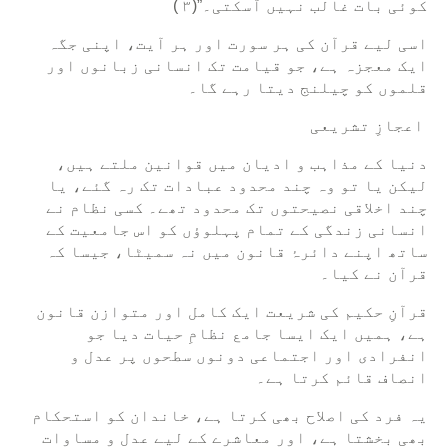
کوئی بات غالب نہیں آسکتی۔”(۳ )
اسی لیے قرآن کی ہر سورت اور ہر آیت، اپنی جگہ
ایک معجزہ ہے، جو قیامت تک انسانی زبانوں اور
قلموں کو چیلنج دیتا رہے گا۔
اعجازِ تشریعی
دنیا کے مذاہب و ادیان میں قوانین ملتے ہیں،
لیکن یا تو وہ چند محدود عبادات تک رہ گئے، یا
چند اخلاقی نصیحتوں تک محدود تھے۔ کسی نظام نے
انسانی زندگی کے تمام پہلوؤں کو اس جامعیت کے
ساتھ اپنے دائرۂ قانون میں نہ سمیٹا، جیسا کہ
قرآن نے کیا۔
قرآنِ حکیم کی شریعت ایک کامل اور متوازن قانون
ہے، ہمیں ایک ایسا جامع نظامِ حیات دیا جو
انفرادی اور اجتماعی دونوں سطحوں پر عدل و
انصاف قائم کرتا ہے۔
یہ فرد کی اصلاح بھی کرتا ہے، خاندان کو استحکام
بھی بخشتا ہے، اور معاشرے کے لیے عدل و مساوات