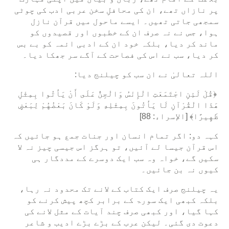
پر نازاں تھے، ان کی محافلِ سخن عربی ادب کی چوٹی
سمجھی جاتی تھیں۔ ایسے ماحول میں قرآن نازل
ہوا، جس نے نہ صرف ان کے خطبوں اور قصیدوں کو
ماند کر دیا، بلکہ خود ان کے ادبی ائمہ کو بے بس
کر دیا، سب نے اس کی فصاحت کے آگے سر جھکا دیا۔
اللہ تعالیٰ نے ان سب کو چیلنج دیا:
﴿قُلْ لَئِنِ اجْتَمَعَتِ الْإِنْسُ وَالْجِنُّ عَلَى أَنْ يَأْتُوا بِمِثْلِ
هَذَا الْقُرْآنِ لَا يَأْتُونَ بِمِثْلِهِ وَلَوْ كَانَ بَعْضُهُمْ لِبَعْضٍ
ظَهِيرًا﴾ [الإسراء: 88]
کہہ دو: اگر تمام انسان اور جنات جمع ہو جائیں کہ
اس قرآن جیسا لے آئیں، تو ہرگز اس جیسی چیز نہ لا
سکیں گے، خواہ وہ سب ایک دوسرے کے مددگار ہی
کیوں نہ بن جائیں۔
یہ چیلنج صرف ایک کتاب کے لانے تک محدود نہ رہا،
بلکہ کبھی ایک سورۃ کے برابر کچھ پیش کرنے کو
کہا گیا، اور کبھی صرف چند آیات کے مثل لانے کی
دعوت دی گئی۔ لیکن عرب کے بڑے بڑے ادیب و شاعر