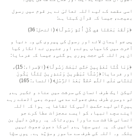
اسی مقصد کے لیے اللہ تعالیٰ نے ہر قوم میں رسول
بھیجے، جیسا کہ قرآن کہتا ہے:
﴿وَلَقَدْ بَعَثْنَا فِي كُلِّ أُمَّةٍ رَسُولًا﴾ (النحل: 36)
پس جو ایمان لائے اور رسول کی پیروی کی وہ دنیا و
آخرت میں کامیاب ہوئے، اور جنہوں نے انکار کیا
ان پر اللہ کی حجت پوری ہو گئی، جیسا کہ فرمایا:
﴿وَمَا كُنَّا مُعَذِّبِينَ حَتَّى نَبْعَثَ رَسُولًا﴾ (الإسراء: 15)،
اور فرمایا: ﴿رُسُلًا مُبَشِّرِينَ وَمُنذِرِينَ لِئَلَّا يَكُونَ
لِلنَّاسِ عَلَى اللَّهِ حُجَّةٌ بَعْدَ الرُّسُلِ﴾ (النساء: 165)
لیکن ایک طرف انسان کی سرشت میں عناد و تکبر ہے،
تو دوسری طرف بعض جھوٹے مدعیِ نبوت بھی اٹھتے رہے
ہیں؛اس لیے حکمتِ الٰہی کا تقاضا یہ ہوا کہ اللہ
اپنے سچے انبیاء کو ایسے معجزات عطا کرے جو
انسانی طاقت سے ماورا ہوں،تاکہ یہ روشن دلیل بن
جائیں کہ یہ نبی سچا ہے، اس کا دعویٰ جھوٹ نہیں
بلکہ وہ اللہ کی طرف سے مامور ومؤیَّد ہے۔ یوں سچّا