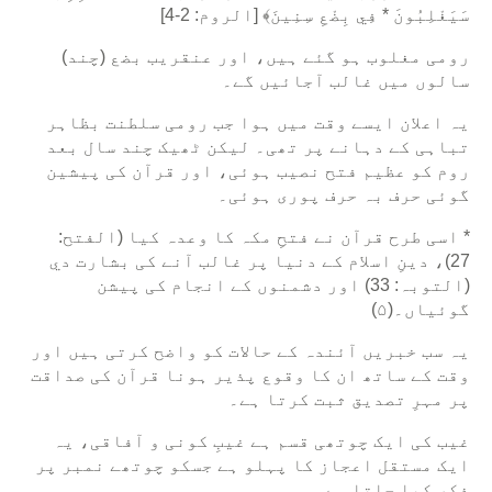
سَيَغْلِبُونَ * فِي بِضْعِ سِنِينَ﴾ [الروم: 2-4]
رومی مغلوب ہو گئے ہیں، اور عنقریب بضع (چند)
سالوں میں غالب آجائیں گے۔
یہ اعلان ایسے وقت میں ہوا جب رومی سلطنت بظاہر
تباہی کے دہانے پر تھی۔ لیکن ٹھیک چند سال بعد
روم کو عظیم فتح نصیب ہوئی، اور قرآن کی پیشین
گوئی حرف بہ حرف پوری ہوئی۔
* اسی طرح قرآن نے فتحِ مکہ کا وعدہ کيا (الفتح:
27)، دینِ اسلام کے دنیا پر غالب آنے کی بشارت دي
(التوبہ: 33) اور دشمنوں کے انجام کی پیشن
گوئیاں۔(۵)
یہ سب خبریں آئندہ کے حالات کو واضح کرتی ہیں اور
وقت کے ساتھ ان کا وقوع پذیر ہونا قرآن کی صداقت
پر مہرِ تصدیق ثبت کرتا ہے۔
غیب کی ایک چوتھی قسم ہے غیبِ کونی و آفاقی، یہ
ایک مستقل اعجاز کا پہلو ہے جسکو چوتھے نمبر پر
ذکر کیا جاتا ہے.