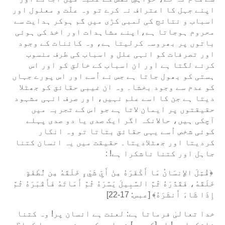
اپنے جہل کا اعتراف نہ کرے تو وہ علّت و معلول اور
اسباب و نتائج کی لمبی کڑی میں گم ہوکر ہدایت سے
محروم ہوجاتا ہے،اپنے مشاہدات اور اخذ کی ہوئی
باتوں پر بھروسہ کرلیتا ہے، وہ کائنات کے وجود
اور تصرفات کو انہی علل و اسباب کی طرف منسوب
کرنے لگتا ہے اور ان اسباب کے خالق کو اور اس
ہستی کو بھول جاتا ہے جس نے اُسے اور اس پورے جہاں
کو عدم سے وجود بخشا۔ وہ ان غیبی حقائق کو جھٹلا
دیتا ہے جن کا اسے علم نہیں، اور صرف انہی مشہود
حقیقتوں پر ایمان لاتا ہے جو اس کے تجربہ میں
آچکی ہیں، حالانکہ اگر ایک صدی یا دو صدی پہلے
کوئی شخص اُسے یہی حقائق بتاتا تو وہ انکار
کردیتا اور جھٹلادیتا۔ حقیقت میں یہ انسان کتنا
جاہل اور کتنا ناشکرا ہے! :
﴿قُتِلَ الإِنسَانُ مَا أَكْفَرَهُ مِنْ أَيِّ شَيْءٍ خَلَقَهُ مِن نُّطْفَةٍ
خَلَقَهُ، فَقَدَّرَهُ ثُمَّ السَّبِيلَ يَسَّرَهُ ثُمَّ أَمَاتَهُ فَأَقْبَرَهُ ثُمَّ
إِذَا شَاءَ أَنشَرَهُ﴾ [عبس: 17-22]
خدا تعالیٰ فرماتا ہے: لعنت ہے انسان پر! وہ کتنا
ناشکرا ہے! اس [کے رب] نے اسے کس چیز سے پیدا کیا؟