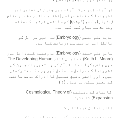
ان آیات اور دیگر آیات میں جنین کی تخلیق اور
نشوونما کے تمام مراحل [نطفہ، علقہ، مضغہ، عظام
(ہڈیاں)، لحم (گوشت)] کو سائنسی ترتیب کے ساتھ
وضاحت سے بیان کیا گیا ہے۔
جدید علمِ جنین (Embryology)نے انہی مراحل کو
بالکل اسی ترتیب سے دریافت کیا ہے۔
ماہرِ علمِ جنین (Embryology) پروفیسر کیتھ ایل مور
(Keith L. Moore) نے اپنی کتاب The Developing Human
میں واضح کیا ہے کہ قرآن کی یہ تعبیرات جنین کی
نشوونما کے مراحل سے مکمل طور پر مطابقت رکھتی
ہیں، اور اتنی دقیق تفصیل کا ادراک جدید سائنس
کے بغیر ممکن نہ تھا۔ (۶ )
کائنات کے پھیلنے (Cosmological Theory of
Expansion) کا ذکر:
اللہ تعالیٰ فرماتا ہے:
﴿وَالسَّمَاءَ بَنَيْنَاهَا بِأَيْيدٍ وَإِنَّا لَمُوسِعُونَ﴾