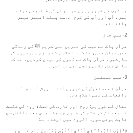
یہ غیب کی خبریں ہیں جو ہم آپ کی طرف وحی کرتے
ہیں، آپ اور آپ کی قوم اس سے پہلے انہیں نہیں
جانتے تھے۔
2- غیبِ حال
قرآن پاک نے غیب کی خبریں نبی کریم ﷺ کی زندگی
میں بیان کیں، مثلا: منافقین کے راز، یہودیوں کی
سازشیں، قرآن پاک نے کھول کر بیان کردیں، جب کہ
سازش عمل تک پہونچی بھی نہ تھی۔
3- غیبِ مستقبل
قرآن نے مستقبل کی خبریں آئندہ پیش آنے والے
واقعات کی بھی اطلاع دی۔
مثال کے طور پر: روم اور فارس کی جنگ؛ روم کی شکست
کے بعد ان کی فتح کی خبر، جو چند برس بعد بالکل سچ
ثابت ہوئی سورۃ الروم میں ارشاد ہے:
﴿غُلِبَتِ الرُّومُ * فِي أَدْنَى الْأَرْضِ وَهُمْ مِنْ بَعْدِ غَلَبِهِمْ