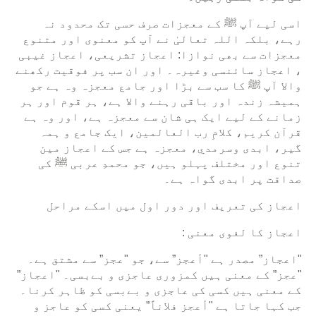
اسی لیے آپ ﷺ کے معجزات صرف حسی تک محدود نہ
رہے، بلکہ اللہ تعالیٰ نے آپ کو معنوی اور متنوع
معجزات سے بھی نوازا: اعجاز تشریعی، اعجاز غیبی
، اعجاز سائنسی وغیرہ۔ اور ان سب پر فوقیت رکھنے
والا آپ ﷺ کا سب سے بڑا اور جامع معجزہ وہ ہے جو
ہمیشہ زندہ اور باقی رہنے والا ہے، ہر قوم اور ہر
زمانے کے لیے ایک ہی شان سے معجزہ ہے، اور وہ ہے
قرآن کریم، کلامِ رب العالمین، ایک جامع و ہمہ
گیر، ابدی وسرمدي، معجزہ ہے جس کے اعجاز مين
تنوع اور مختلف پہلو ہیں، جو محمدِ عربی ﷺ کی
صداقت پر ابدی گواہ ہے۔
اعجاز کی تعریف اور دور اول میں اسکے مراحل
اعجاز کا لغوی معنی :
"اعجاز” مصدر ہے "أعجز” سے، جو "عجز” سے مشتق ہے۔
"عجز” کے معنی ہیں کمزوری عاجزی و بےبسی۔ "اعجاز”
کے معنی ہیں کسی کی عاجزی و بےبسی کو ظاہر کرنا۔
جب کہا جاتا ہے "أعجز فلاناً” یعنی کسی کو عاجز و