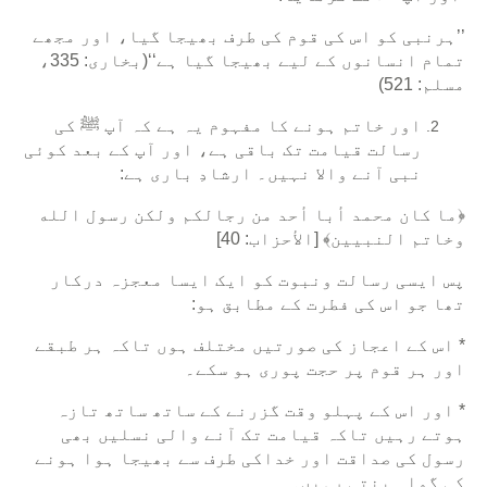
’’ہرنبی کو اس کی قوم کی طرف بھیجا گیا، اور مجھے
تمام انسانوں کے لیے بھیجا گیا ہے‘‘(بخاری: 335،
مسلم: 521)
اور خاتم ہونے کا مفہوم یہ ہے کہ آپ ﷺ کی
رسالت قیامت تک باقی ہے، اور آپ کے بعد کوئی
نبی آنے والا نہیں۔ ارشادِ باری ہے:
﴿ما كان محمد أبا أحد من رجالكم ولكن رسول الله
وخاتم النبيين﴾ [الأحزاب: 40]
پس ایسی رسالت ونبوت کو ایک ایسا معجزہ درکار
تھا جو اس کی فطرت کے مطابق ہو:
* اس کے اعجاز کی صورتیں مختلف ہوں تاکہ ہر طبقے
اور ہر قوم پر حجت پوری ہو سکے۔
* اور اس کے پہلو وقت گزرنے کے ساتھ ساتھ تازہ
ہوتے رہیں تاکہ قیامت تک آنے والی نسلیں بھی
رسول کی صداقت اور خداکی طرف سے بھیجا ہوا ہونے
کی گواہ بنتی رہیں۔