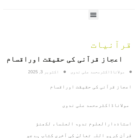
قرآنیات
اعجاز قرآنی کی حقیقت اوراقسام
مولاناڈاکٹرمحمد علی ندوی
اکتوبر 3, 2025
اعجاز قرآنی کی حقیقت اوراقسام
مولاناڈاکٹرمحمد علی ندوی
استاذدارالعلوم ندوۃ العلماء لکھنؤ
قرآنِ کریم اللہ تعالیٰ کی آخری کتاب ہے جو