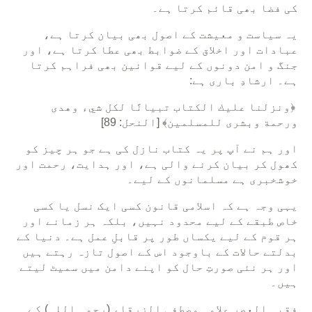
کی فضا بھی قائم کرتا ہے۔
یہ سیاست و معیشت کے اصول بھی بیان کرتا ہے،
عبادات اور اخلاق کے ضوابط بھی عطا کرتا ہے، اور
جنگ و امن دونوں کے لیے قوانین بھی فراہم کرتا
ہے۔ ارشادِ باری ہے:
﴿ونزلنا عليك الكتاب تبيانًا لكل شيء وهدى
ورحمة وبشرى للمسلمين﴾ [النحل: 89]
اور ہم نے آپ پر یہ کتاب نازل کی ہے جو ہر چیز کو
کھول کر بیان کرنے والی ہے، اور ہدایت، رحمت اور
خوشخبری ہے مسلمانوں کے لیے۔
یہی وجہ ہے کہ اسلامی قانون کسی ایک نسل یا کسی
خاص طبقے کے لیے محدود نہیں، بلکہ ہر زمانے اور
ہر قوم کے لیے یکساں طور پر قابلِ عمل ہے۔ دنیا کے
بدلتے حالات کے باوجود اس کے اصول تازہ رہتے ہیں
اور ہر نئی صورتِ حال کو اپنے دامن میں سمیٹ لیتے
ہیں۔
فقیہ العصر علامہ مصطفی الزرقاء (رحمہ اللہ) کے