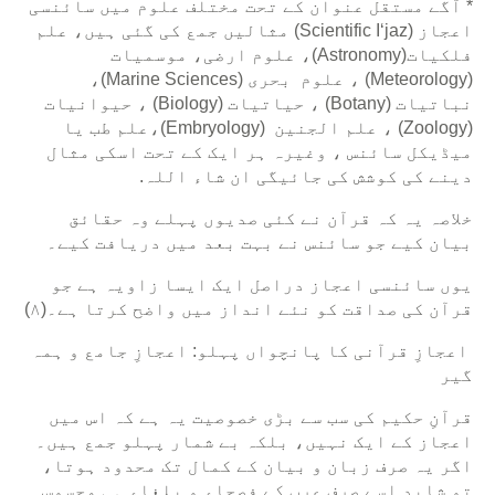
* آگے مستقل عنوان کے تحت مختلف علوم میں سائنسی
اعجاز (Scientific I‘jaz) مثالیں جمع کی گئی ہیں، علم
فلکیات(Astronomy)، علوم ارضی، موسمیات
(Meteorology) ، علوم بحری (Marine Sciences)،
نباتیات (Botany) ، حیاتیات (Biology) ، حیوانیات
(Zoology) ، علم الجنین (Embryology)،علم طب یا
میڈیکل سائنس ، وغیرہ ہر ایک کے تحت اسکی مثال
دینے کی کوشش کی جائیگی ان شاء اللہ.
خلاصہ یہ کہ قرآن نے کئی صدیوں پہلے وہ حقائق
بیان کیے جو سائنس نے بہت بعد میں دریافت کیے۔
یوں سائنسی اعجاز دراصل ایک ایسا زاویہ ہے جو
قرآن کی صداقت کو نئے انداز میں واضح کرتا ہے۔(۸)
اعجازِ قرآنی کا پانچواں پہلو: اعجازِ جامع و ہمہ
گیر
قرآنِ حکیم کی سب سے بڑی خصوصیت یہ ہے کہ اس میں
اعجاز کے ایک نہیں، بلکہ بے شمار پہلو جمع ہیں۔
اگر یہ صرف زبان و بیان کے کمال تک محدود ہوتا،
تو شاید اسے صرف عرب کے فصحاء و بلغاء ہی محسوس