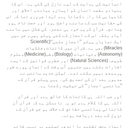
انسانیت کی ہدایت کے لیے نازل کی گئی ہے۔ اس کا
بنیادی مقصد انسان کو ایمان، عبادت، اخلاق اور
کامیابی کا راہ دکھانا ہے، لہٰذا ضروری تھا کہ اس
کی حقانیت سب کے سامنے واضح ہو، اور حجت تام ہو،
چنانچہ قرآن کریم خود ہی معجزہ کی شکل میں سامنے
آیا، بلکہ اس کے اعجاز کے کئی پہلو ہیں، جن میں
ایک نمایاں پہلو ’’اعجازِ علمی‘‘(Scientific
Miracles)بھی ہے۔قرآن میں کائنات،فلکیات
(Astronomy) ،حیاتیات (Biology)،طب(Medicine)،علوم
طبیعہ(Natural Sciences) اور فطری قوانین کے ایسے
اشارات ملتے ہیں جنہیں اُس وقت کے انسان پورے طور
پرسمجھ نہیں سکتے تھے۔ لیکن جدید سائنس نے
صدیوں بعد ان کی تصدیق کی۔ یہی پہلو قرآن کے
’’سائنسی اعجاز‘‘ کی حیثیت رکھتا ہے۔
اور جب اللہ ہی کائنات کا خالق ہے، اور قرآن
اللہ ہی کا کلام ہے، تو یہ ناممکن ہے کہ قرآن اُن
کائناتی وسائنسی حقائق کے خلاف ہو جو قرآن کے
نزول کے بعد دریافت ہوئے۔
ایمان محض تقلید یا اندھی تسلیم پر نہیں قائم