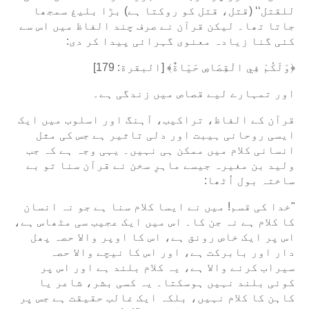
للقتل‘‘ (قتل، قتل کو روکتا ہے) بڑا بلیغ سمجھا
جاتا تھا۔ لیکن قرآن نے صرف چند الفاظ میں اس سے
کئی گنا زیادہ معنوی گہرائی پیدا کر دی:
﴿وَلَكُمْ فِي الْقِصَاصِ حَيَاةٌ﴾ [البقرة: 179]
اور تمہارے لیے قصاص میں زندگی ہے۔
قرآن کے الفاظ، تراکیب، آہنگ اور اسلوب میں ایک
ایسی روحانی ہیبت اور دلی تاثیر ہے جس کی مثل
انسانی کلام میں ممکن ہی نہیں۔ یہی وجہ ہے کہ جب
ولید بن مغیرہ جیسے ماہرِ سخن نے قرآن سنا تو بے
ساختہ بول اُٹھا:
"خدا کی قسم! میں نے ایسا کلام سنا ہے جو نہ انسان
کا کلام ہے نہ جن کا۔ اس میں ایک عجیب سی مٹھاس ہے،
اس پر ایک خاص رونق ہے، اس کا اوپر والا حصہ پھل
دار اور بابرکت ہے، اور اس کا نیچے والا حصہ
سیراب کرنے والا ہے، یہ کلام بلند ہے اور اس پر
کوئی بلند نہیں ہوسکتا۔ یہ کسی بشر، شاعر یا
کاہن کا کلام نہیں، بلکہ ایک غالب حقیقت ہے جس پر