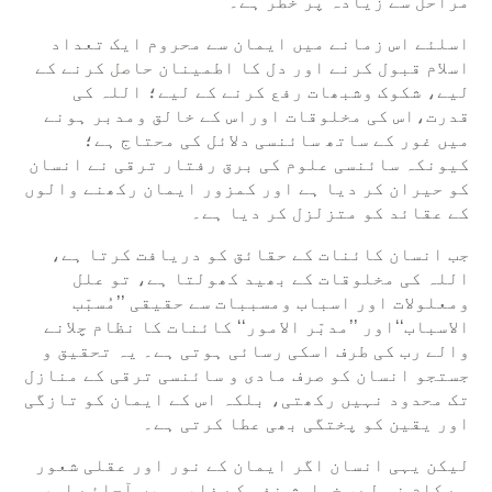
مراحل سے زیادہ پر خطر ہے۔
اسلئے اس زمانے میں ایمان سے محروم ایک تعداد
اسلام قبول کرنے اور دل کا اطمینان حاصل کرنے کے
لیے، شکوک وشبھات رفع کرنے کے لیے؛ اللہ کی
قدرت،اس کی مخلوقات اوراس کے خالق ومدبر ہونے
میں غور کے ساتھ سائنسی دلائل کی محتاج ہے؛
کیونکہ سائنسی علوم کی برق رفتار ترقی نے انسان
کو حیران کر دیا ہے اور کمزور ایمان رکھنے والوں
کے عقائد کو متزلزل کر دیا ہے۔
جب انسان کائنات کے حقائق کو دریافت کرتا ہے،
اللہ کی مخلوقات کے بھید کھولتا ہے، تو علل
ومعلولات اور اسباب ومسببات سے حقیقی ’’مُسبّب
الاسباب‘‘اور ’’مدبّر الامور‘‘ کائنات کا نظام چلانے
والے رب کی طرف اسکی رسائی ہوتی ہے۔ یہ تحقیق و
جستجو انسان کو صرف مادی و سائنسی ترقی کے منازل
تک محدود نہیں رکھتی، بلکہ اس کے ایمان کو تازگی
اور یقین کو پختگی بھی عطا کرتی ہے۔
ليکن یہی انسان اگر ایمان کے نور اور عقلی شعور
سے کام نہ لے، خواہشِ نفس کے غلبہ میں آجائے اور