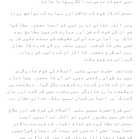
نبی جھوٹے مدعی سے الگ پہچانا جائے۔
معجزات کا قوم کے حالات اور مہارت کے موافق ہونا
پھر اللہ تعالیٰ نے ہر نبی کو ایسا معجزہ عطا کیا
جو ان کی قوم کے فن اور مہارت کے عین مطابق ہو،
تاکہ وہ آسانی سے اس کی حقیقت کو سمجھ سکیں کہ یہ
کسی بشر کا کرشمہ نہیں بلکہ رب کی قدرت کا نشان
ہے، اس طرح معجزہ کا اثر ان کے دلوں کو زیادہ
گہرائی سے چھو سکے:
چنانچہ حضرت موسیٰ علیہ السلام کی قوم جادوگری
میں یدِ طولیٰ رکھتی تھی، تو ان کا معجزہ عصا تھا،
جو ان کے جادو کے سارے کرشمے نگل گیا۔ دیکھتے ہی
دیکھتے ماہر جادوگر بھی سجدے میں گر گئے اور مان
گئے کہ یہ انسانی کمال نہیں بلکہ خدائی نشان ہے۔
اسی طرح حضرت عیسیٰ علیہ السلام کی قوم طب اور علاج
کے فن میں مشہور تھی، تو اللہ نے انہیں ایسے
معجزات عطا کیے جو تمام اطباء کے فہم سے بالاتر
تھے: پیدائشی اندھوں کو بینا کر دینا، کوڑھیوں
کو شفا دینا، اور مردوں کو زندہ کرنا؛ یہ سب