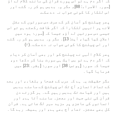
کہ اگر دم ہے تو اس پورے قرآن کی مانند کلام لے آؤ
[سورہ الاسراء: 88]، مگر وہ بےبس ہو کر رہ گئے اور
اس للکار کا کوئی جواب نہ دے سکے.
پھر چیلنج کو آسان کر کے صرف دس سورتوں کے مثل
لانے پر انہیں للکارا کہ اگر طاقت رکھتے ہو تو اس
جیسی دس سورتیں لے آؤ، جیسا کہ [سورۂ ہود میں
اعلان کیا گیا، آيت: 13]۔ مگر وہ بےبس ہو کر رہ گئے
اور اس چیلنج کا کوئی جواب نہ دے سکے۔(۲)
پھر کلامِ الٰہی نے چیلنج کو اور بھی آسان کر دیا،
کہ اگر دم ہے تو بس ایک ہی سورت بنا کر دکھا دو،
جیسا کہ سورۂ [یونس: 38] اور سورۂ [بقرہ:23] میں
فرمایا گیا۔
مگر حقیقت یہ ہے کہ عرب کے فصحا و بلغاء، اور بعد
کے تمام انسان، آج تک اس چیلنج کے سامنے بےبس
ہیں اور قیامت تک بےبس رہیں گے۔ ہر گزرتے دن
قرآن کی نئی جہت اور معجزہ سامنے آتا ہے، اور
انسانوں کی عاجزی پر مزید مہر لگ جاتی ہے۔ قرآن
کل بھی معجزہ تھا، آج بھی ہے، اور ہمیشہ رہے گا۔