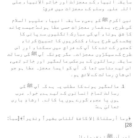
سابقہ انبیاء کے معجزات اور خاتم الانبیاء صلی
اللہ علیہ وسلم کے معجزات میں فرق:
نبی اکرم ﷺ کو بھی، سابقہ انبیاء علیہم السلام
کی طرح، بے شمار معجزاتِ حسی عطا ہوئے: جیسے چاند
کا شق ہونا، آپ کی مبارک انگلیوں سے پانی کا
چشمے کی طرح بہنا، کنکریوں کا تسبیح کرنا،
کھجور کے تنے کا آپ کے فراق میں سسکنا، اور اس
طرح کے سیکڑوں معجزات۔ مگر چونکہ آپ ﷺ کی رسالت
سابقہ رسالتوں کے برعکس عالمگیر اور خاتم تھی،
اس لیے مناسب تھا کہ آپ کو ایسا معجزہ عطا ہو جو
اس شانِ رسالت کے لائق ہو۔
عالمگیر ہونے کا مطلب یہ ہے کہ آپ ﷺ کی
رسالت تمام انسانوں کے لیے ہے، خواہ عرب
ہوں یا عجم، گورے ہوں یا کالے۔ ارشادِ باری
تعالیٰ ہے:
﴿وما أرسلناك إلا كافة للناس بشيراً ونذيراً﴾ [سبأ:
28]
اور آپ ﷺ نے فرمایا: