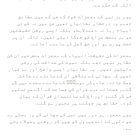
اللہ کے حکم سے۔
یوں ہر نبی کے معجزات قوم کے فن کے عین مطابق
تھے، وہ درخشاں نشانیاں تھیں جن میں نہ کوئی
ابہام رہا نہ دھندلاہٹ، بلکہ ایسی روشن حقیقتیں
جو ہر منصف مزاج کو جھکا دیتی تھیں۔ تاکہ ان پر
حجت پوری ہو اور حق کھل کر سامنے آجائے۔
معجزات کی حقیقت: انبیاء کے معجزات محض حیران کن
مظاہر نہیں تھے بلکہ نبوت کی صداقت کی روشن
دلیلیں تھیں۔ یہ نشانیاں ایسی واضح اور بے غبار
تھیں کہ سچائی کے متلاشی ان کے سامنے بے ساختہ
جھک جاتے۔ جادوگر موسیٰؑ کے سامنے سجدے میں گر
گئے، فصحائے عرب قرآن کی فصاحت کے آگے سرِتسلیم
خم کر گئے، اور آج کے سائنسدان قرآن کے بیان
کردہ حقائق پر جھکنے پر مجبور ہو گئے۔
یوں معجزہ ہر دور میں نبی کی سچائی کی وہ بجلی ہے
جو دلوں کے اندھیروں کو چیر کر روشنی پھیلا دیتی
ہے۔