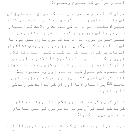
اعجازِ قرآنی کا مفہوم ومقصود:
قرآن کے اعجاز سے مراد یہ ہے کہ قرآن نے مخلوق کی
اس بات سے عاجزی ثابت کر دی ہے کہ وہ اس جیسی کتاب
نہیں لا سکتے۔ خواہ اس کی فصاحت و بلاغت کے اعتبار
سے ہو، یا اس میں بیان کردہ ماضی و مستقبل کی
غیبی خبریں ہوں، یا اس کے قانون سازی میں ہو، یا
اس کے اعجاز کے دیگر پہلوؤں میں۔ یہی سب نشانیاں
اس بات پر گواہ ہیں کہ یہ کتاب کسی انسان کا کلام
نہیں بلکہ اللہ رب العالمین کا کلام ہے۔ اور جب
قرآن کا اعجاز ثابت ہو گیا تو لازم ہے کہ اس اعجاز
کے مقصود کو قبول کیا جائے، اور وہ مقصود ہے:
اللہ کی اس آخری کتاب پر اور اس کے برگزیدہ نبی
محمد ﷺ پر ایمان لانا اور ان کی ہدایت کو زندگی
کا چراغ بنانا۔
قرآنِ کریم کی صداقت اور کلام اللہ ہونے کو ثابت
کرنے کے لیے قرآن کريم نے عربوں کو تین نمایاں
مرحلوں میں للکارا:
سب سے پہلے پورے قرآن کے مقابلے پر انہیں للکارا