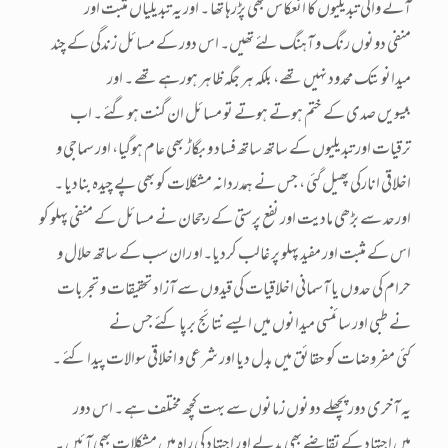
آنے والی تبدیلیوں کا انعکاس بھی پڑرہا تھا ۔ اور یہ تبدیلیاں مثبت اور
منفی دونوں رنگ و آہنگ لئے تھیں۔ اس دور کے مسائل زندگی کے چند
میدانو ںتک محدود نہیں تھے، بلکہ ہر جگہ ظاہر ہورہے تھے ۔ اور
بیسویں صدی کے ختم ہوتے ہوتے تو مسائل ان گنت ہوگئے ۔ اب
ترقیات اور تبدیلیوں کے ساتھ ساتھ فساد و بگاڑ بھی عام ہوگیا، اور سماجی و
اخلاقی انارکی پھیل گئی ، جس نے ہمدردانہ مشکلات کو بھی پے چیدہ بنادیا ۔
اورحد سے بڑھی مادیت اور نفع پرستی کے رجحان نے مسائل کے منفی پہلو کو
اس کے مثبت اور مفید پہلو پر غالب کردیا۔او ران سب کے ساتھ حلال و
حرام کی حدوں یا آسمانی اخلاقیات کی قیدوں سے آزاد تحقیقات و تجربات
نے طبی اور سائنسی میدانوں میں ایسے نتائج برپا کئے جس نے
کئی مفروضات کو حقائق میں بدل دیا اور شرعی و اخلاقی سوالات پیدا کئے ۔
یہ آخری دور پچھلے دونوں زمانوں سے بہت کچھ مختلف ہے ۔ اس دور
میں اجتہاد کے تقاضے بھی بدلے اور اجتہاد کی راہ میں مشکلات بھی آئیں ۔