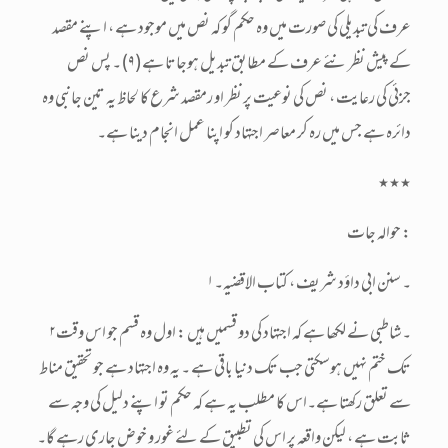
عرف کی تبدیلی کی صورت میں وہ حکم گو کہ نص میں موجود ہے ، اپنے مقصد
کے پیش نظر نئے عرف کے مطابق تبدیل ہوجاتا ہے(۹)۔ پس نص
جزئی کی رعایت ، نص کی نوعیت پر نظر او رمقصد شرع کا لحاظ یہ تین جانبی وہ
دائرہ ہے جس میں رہ کر معاصر اجتہاد کو اپنا عمل انجام دینا ہے۔
٭٭٭
حوالہ جات :
۱۔ سنن ابی داؤد شریف ، کتاب الاقضیہ۔
۲۔شاطبی نے لکھا ہے کہ اجتہاد کی دو قسمیں ہیں : اول وہ قسم جو اس وقت
تک ختم نہیں ہوسکتی جب تک دنیا باقی ہے ۔ یہ وہ اجتہاد ہے جو تحقیق مناط
سے تعلق رکھتا ہے۔اس کا مطلب یہ ہے کہ حکم تو اپنے دلیل کی وجہ سے
ثابت ہے ، لیکن واقعہ پر اس کی تطبیق کے لئے غور و خوض جاری رہے گا۔