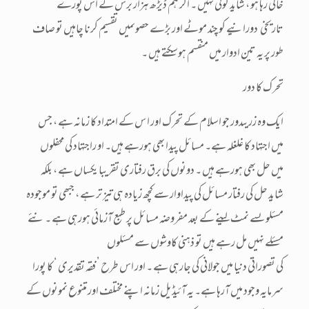
خالی رہا ہو ، شاید کوئی نہیں ۔ اگر ہم ڈیڑھ ہزار برس کے اس پورے
تاریخی دورانیے کو چند موٹے اور بڑے حصوںمیں تقسیم کرنا چاہیں تو صاف
طور پر یہ تین ادوار میں منقسم ہوسکتے ہیں ۔
تحرک کا دور
ایک وہ زریںدور جو اسلام کے تحرک اور ا س کے امتداد کا زمانہ ہے ، جس
میں اجتہاد کا غلغلہ ہے۔ مسائل پیدا بھی ہورہے ہیں۔ او راجتہاد کی محفلوں
میں حل بھی ہورہے ہیں ۔ دونوں کی برق رفتاری تقریبا یکساں ہے ، بلکہ
شاید حل کی رفتار مسائل کی پیداوار سے کچھ زیادہ ہی تیز تر ہے ، جبھی تو موجودہ
مسئلوںسے نمٹ لینے کے بعد مفروضہ مسائل پر طبع آزمائی ہورہی ہے ۔ نئے
مسئلے نہیں مل رہے ہیں تو ذہنی کاوشوں سے مسئلوں
کی تصوراتی دنیا میں جولانی کی جارہی ہے ۔ اور اس طرح ’ فقہ تقدیری ‘ کا پورا
سرمایہ وجود میں آرہا ہے۔ یہ آئیڈیل زمانہ اپنے مختلف اور متنوع نمونوں کے