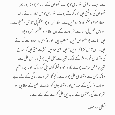
ہے، جب درپیش دشواری کا جواب نصوص کے اندر موجود نہ ہو ۔ پھر
نصوص کی روشنی میں غور کرتے ہوئے دشواری کا حل نکالا جائے ۔ لہذا
اجتہاد موجود حکم کا تذکرہ نہیں ہے ، بلکہ غیر موجود حکم کی تلاش و جستجو ہے ۔
اور اسی عمل کی وجہ سے شریعت کے ان احکام کا عظیم ذخیرہ وجود
میں آیا ہے جو منصوص نہیں ، مستنبط ہیں ، اور فتاوی یا اجتہادات کہلاتے
ہیں۔ اس قابل فخر ذخیرہ میں ہمیں ایسی مثالیں بکثرت ملتی ہیں کہ سماج
کی دشواری غور و فکر کے ایک نتیجہ سے حل نہیں ہوئی،یا اس حل سے
نتیجہ برعکس مرتب ہونے لگا تو غور و فکر کو تبدیل کردیا گیا، اور ایسا حکم
دیا گیا جس سے دشواری حل ہوجائے۔کیونکہ شریعت زندگی کے لئے ہے
اور اجتہاد زندگی کے مسائل اور دشواریوں کو رضائے الہی کے مطابق اور
شریعت کی رحمتوں کے سایہ میں حل کرنے کے لئے ہے۔
شکل اور مقصد