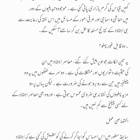
کہیں قیاس کی گرم بازاری پائی گئی ہے ۔ موجودہ تبدیلیوں کے دور
میں معاشی و سماجی اور عرفی امور کے مسائل میں اس نکتہ کی رعایت سے
ہی اجتہاد کے نتائج مسئلہ کا حل بن کر سامنے آسکیں گے۔
۴۔دو قابل غور پہلو
یہ تین نکات جو اوپر پیش کئے گئے ، معاصر اجتہاد میں ان
کی حیثیت دشواریوں اور مشکلات کی ہے۔ دوسرے لفظوں میں یہ وہ
چیلنجز ہیں جن سے رو برو ہونے کی ضرورت ہے ۔ لیکن یہاں پر دو
مزید پہلوؤں کی نشاندہی ضروی محسوس ہوتی ہے ، اوروہ بھی معاصر اجتہاد کے
لئے کسی چیلنج سے کم نہیں ہیں۔
اختصاصی عمل
سابقہ سطور میں اس احساس کو اجاگر کرنے کی کوشش کی گئی ہے کہ اجتہاد