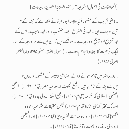
(الموافقات فی اصول الشریعہ ۴؍۵۳، المکتبۃ العصریۃ ، بیروت )
۳۔ماضی قریب کے مشہور فقیہ علامہ ابو زھرۃ نے لکھا ہے کہ مجتہد کے
تین درجات ہیں: مجتہد فی الشرع ، مجتہد منتسب، اور مجتہد مذہب۔ اس کے
بعد تخریج اور ترجیح کا درجہ ہے ۔ وہ لکھتے ہیں کہ ان میں سے ہر درجہ کے اندر
ایک نوعیت کا اجتہاد انجام پاتاہے۔ ( اصول الفقہ ، صفحہ ۳۹۵، دار الفکر
العربی ۱۹۵۸ء)
۴۔دور حاضر میں قائم ہونے والے اجتماعی اجتہاد کے مشہور اداروں
میں سے چند کے نام یہ ہیں : مجمع البحوث الاسلامیہ مصر (قیام ۱۹۶۱ء) ،ا لمجمع
الفقہی الاسلامی مکہ مکرمہ(قیام ۱۹۷۸ء)، مجمع الفقہ الدولی جدہ ( قیام ۱۹۸۱ء)،
اسلامک فقہ اکیڈمی انڈیا( قیام ۱۹۸۹ء) مجلس تحقیقات شرعیہ ، ندوہ
لکھنؤ(قیام ۱۹۶۳ء)، ادارہ مباحث فقہیہ دہلی (قیام۱۹۷۰ء) اور المجلس
الاوروبی للافتاء والبحوث، آئر لینڈ(قیام ۱۹۹۷ء)۔