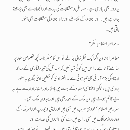
یہ دور ابھی جاری ہے ، مسائل و مشکلات کی جدت اور الجھاوے بھی بڑھتے
جارہے ہیں۔ اور اجتہاد کے تقاضے اور راہ اجتہاد کی مشکلات بھی ہنوز
باقی ہیں۔
۳۔معاصر اجتہاد پر نظر
معاصر اجتہاد پر اگر ایک نظر ڈالی جائے تو اس کا منظر نامہ کچھ مخصوص طور پر
سامنے آتاہے ۔ ا س میں کوئی شبہ نہیں کہ مسائل کی تیز رفتاری کے ساتھ
اجتہاد کی بزم آرائی بھی تیز ہوئی ہے ۔ انفرادی کوششیں اپنی جگہ پر بدستور
جاری ہیں ، لیکن اجتماعی اجتہاد کے بہت ہی باوقار اور مستند ادارے پے بہ
پے قائم ہوئے ہیں ،یہ ملک کے اندر بھی ہیں اور بیرون ملک بھی ۔
سرزمین اسلام سعودی عرب میں بھی ہیں اور ایشیا و یورپ او رامریکہ کے
دور دراز ممالک میں بھی ۔ ان میں سے کئی اداروں کی خدمات اور