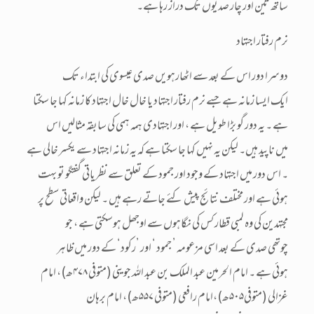
ساتھ تین اور چار صدیوں تک دراز رہا ہے۔
نرم رفتار اجتہاد
دوسرا دور اس کے بعد سے اٹھارہویں صدی عیسوی کی ابتداء تک
ایک ایسا زمانہ ہے جسے نرم رفتار اجتہاد یا خال خال اجتہاد کا زمانہ کہا جا سکتا
ہے ۔ یہ دور گو بڑا طویل ہے ، اور اجتہادی ہمہ ہمی کی سابقہ مثالیں اس
میں ناپید ہیں۔ لیکن یہ نہیں کہا جا سکتا ہے کہ یہ زمانہ اجتہاد سے یکسر خالی ہے
۔ اس دور میں اجتہاد کے وجود اور جمود کے تعلق سے نظریاتی گفتگو تو بہت
ہوئی ہے اور مختلف نتائج پیش کئے جاتے رہے ہیں ۔ لیکن واقعاتی سطح پر
مجتہدین کی وہ لمبی قطار کس کی نگاہوں سے اوجھل ہوسکتی ہے ، جو
چوتھی صدی کے بعد اسی مزعومہ ’ جمود ‘ اور ’رکود‘ کے دور میں ظاہر
ہوئی ہے ۔ امام الحرمین عبد الملک بن عبد اللہ جوینی (متوفی ۴۷۸ھ)، امام
غزالی (متوفی۵۰۵ھ)،امام رافعی (متوفی ۵۵۷ھ)، امام برہان