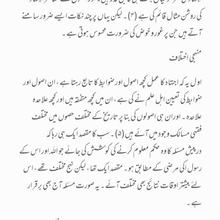
اجتہادی سرگرمیاں بہت ہی قابل قدر ہیں۔ اور انھوں نے معاصر اجتہاد
کی روشن مثال قائم کی ہے (۴)۔ لیکن یہاں پر چند نکات ایسے ضرور سامنے
آتے ہیں جن پر غور و خوض کی ضرورت محسوس ہوتی ہے ۔
منہجی اختلاف
او ل یہ کہ اجتہاد کا عمل کچھ اصول اور ضوابط کا تابع رہتا ہے ، ان اصول اور
ضوابط کی تعیین اہل علم نے کی ہے ، ان میں کچھ متفقہ ہیں اور کچھ علاحدہ
علاحدہ ۔ اوران ہی اصولوں کی بنا پر تاریخ کے مختلف حصوں میں مختلف
فقہی مسالک وجود میں آئے ہیں(۵)۔ سب کا مقصد ایک ہی رہا کہ
درپیش مسئلہ کا وہ حکم معلوم کرنے کی کوشش کی جائے جو اللہ اور اس کے
رسول اکی مرضی کے مطابق ہو ۔ مقصد ایک تھا ، لیکن نہج مختلف تھے ، اس
لئے بیشتر اوقات نتائج بھی مختلف آئے ۔ یہ صورت مسئلہ آج بھی برقرار
ہے ۔