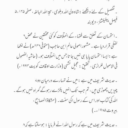
۵۔تفصیل کے لئے دیکھئے :شاہ ولی اللہ دہلوی ، حجۃ اللہ البالغہ ، صفحہ ۱۴۵،
فیصل پبلیکشنز ، دیوبند
۶۔استحسان کے تعلق سے فقہاء کے اختلاف کو کئی محققین نے محض
لفظی قرار دیا ہے ۔ مشہور اصولی عالم ابن حاجب (متوفی۲۴۶ھ)نے لکھا
ہے:ایسا استحسان پایا ہی نہیں جاتا جس میں اختلاف ہو۔(حاشیہ الفصول
فی الاصول للرازی ، تحقیق :عجیل نشمی ( وزارت اوقاف کویت ۱۹۹۴ء)
۷۔حدیث شریف میں ہے : میں نے تمہارے درمیان دو
چیزیں چھوڑی ہیں ، تم جب تک انہیں پکڑے رہوگے گمراہ نہیں ہوگے ۔
اللہ کی کتاب اور اس کے رسول ا کی سنت۔ (مشکاۃ المصابیح ،
بیروت ۱۹۸۵ء۔)
۸۔حدیث شریف میں ہے کہ رسول اللہ ا نے فرمایا : ہوسکتا ہے کہ