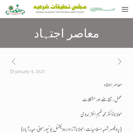
معاصر اجتہاد
January 4, 2025
معاصر اجتہاد
عمل ، تقاضے اور مشکلات
مولاناڈاکٹرمحمد فہیم اختر ندوی
(پروفیسر شعبہ اسلامیات ،مولاناآزاداردونیشنل یونیورسیٹی،حیدرآباد)