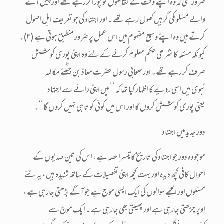
ضرور تھی کہ وہ اپنے وقت کے تقاضوں کو پورا کررہے تھے اور پیش آنے
والے مسئلوںکی گرہیں کھول رہے تھے ۔ اور اجتہاد کی جو تعریف اہل اصول
کرتے ہیں وہ اپنے وسیع مفہوم میں اس عمل پر ضرور منطبق ہوتی ہے (۳)۔
کیونکہ مسئلہ کا شرعی حکم معلوم کرنے کے لئے وہ اپنی پوری کوشش
صرف کر رہے تھے۔ اور صحابی رسول حضرت معاذ بن جبلؓنے مکالمہ
نبوی میں اسی رویے کا اظہار کیا تھا کہ ’’ میں اپنی رائے سے اجتہاد
یعنی پوری کوشش کروں گا اور اس میں کوئی کوتاہی نہیں کروں گا‘‘۔
دور جدیدمیں اجتہاد
موجودہ دور جو اجتہاد کی تاریخ کا تیسرا حصہ ہے ، اس کی تین صدیوں کے
احوال کافی کچھ دیدہ اور بہت کچھ اپنی تفصیلات کے ساتھ شنیدہ ہیں ، یہ نئے
مسئلوں اور الجھے سوالوں کی ایک ایسی موج ہے جو آگے بڑھتی جارہی ہے ،
اوپر چڑھتی جارہی ہے اور پھیلتی بھی جارہی ہے ۔ ایک موج سے