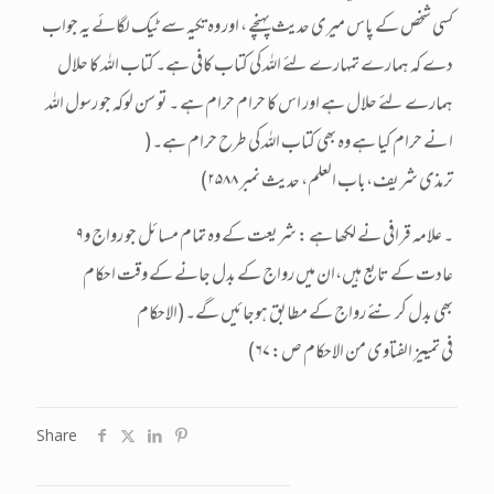
کسی شخص کے پاس میری حدیث پہنچے ، اور وہ تکیہ سے ٹیک لگائے یہ جواب
دے کہ ہمارے تمہارے لئے اللہ کی کتاب کافی ہے۔ کتاب اللہ کا حلال
ہمارے لئے حلال ہے اور اس کا حرام حرام ہے ۔ تو سن لوکہ جو رسول اللہ
ا نے حرام کیا ہے وہ بھی کتاب اللہ کی طرح حرام ہے۔(
ترمذی شریف،باب العلم، حدیث نمبر ۲۵۸۸)
۹۔ علامہ قرافی نے لکھا ہے : شریعت کے وہ تمام مسائل جو رواج و
عادت کے تابع ہیں،ان میں رواج کے بدل جانے کے وقت احکام
بھی بدل کر نئے رواج کے مطابق ہوجائیں گے۔(الاحکام
فی تمییز الفتاوی من الاحکام ص: ۶۷)
Share