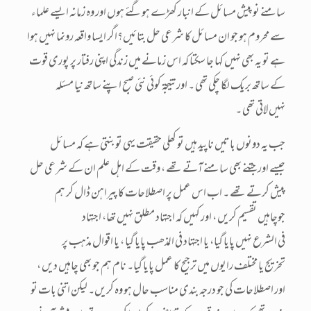
سامنے نو پیش مسائل کے انبار کھڑے ہوگئے ہوں اور وہ زمانہ ایسے علماء
سے محروم ہو جو ان مسائل کا شرعی حل بتائیں؟اگر ایسا واقعہ رونما نہیں ہوا
ہے تو یہ بھی نہیں کہا جا سکتا کہ اس زمانے میں زندگی اپنی رفتار پر پوری قوت
کے ساتھ بریک لگا چکی تھی ۔ اورنتیجۃ کوئی نئی صبح اپنے ساتھ نیا مسئلہ
نہیں لاتی تھی ۔
جب یہ دونوں باتیں ناپید ہیں تو کھلی حقیقت یہی تو بنتی ہے کہ مسائل
جیسے اور جتنے بھی سامنے آتے تھے ، وقت کے اہل علم ان کے شرعی حل
پیش کرتے تھے ۔ اب اس عمل پر اصطلاحات کا پیراہن ڈال کر ہم
جوچاہیں تقسیم کریں ، اور کہیں کہ اجتہاد مطلق نہیں تھا، اجتہاد
فی الشرع نہیں پایا گیا، یا اجتہاد فی المذھب پایا گیا ، یا اقوال مذہب پر
تخریج یا مختلف رایوں میں ترجیح کا عمل پایا گیا۔ نام ہم جو بھی چاہیں دیں ،
اور اصطلاحات کی جو درجہ بندی مناسب حال ہو وہ کریں۔ لیکن اتنی بات تو