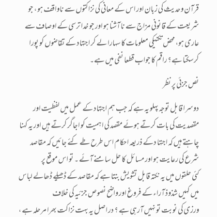
قرآن وحدیث کی زبان اور اس کے معانی کی نزاکتوں سے ناواقف ہو ، جو
شریعت کے قانونی مزاج سے نا آشنا ہو اور جو خدا ترسی کے اوصاف سے
عاری ہو، محض تکنیکی معلومات کا سہارا لے کر اجتہاد کے تقاضوں کو پورا
کرسکتا ہے؟ راقم کا جواب قطعا نفی میں ہے۔
نص جزئی پر نظر
دوسرا قابل توجہ پہلو یہ ہے کہ جب ہم اجتہاد کے عمل میں لفظیت اور
مقصدیت کی بات کرتے ہوئے مقصد کی اہمیت کو اجاگر کرتے ہیں اور یہ کہنا
چاہتے ہیں کہ اجتہا دکے ذریعہ احکام اس طرح طے کئے جائیں کہ مقاصد
شرع کی رعایت ہو اور مسائل کا حل سامنے آئے ۔ تو اس موقع پر
کئی حلقوں میں یہ نکتہ قابل تشویش بنتا ہے کہ مقاصد کے ڈھیلے ڈھالے لباس
میں کہیں شذوذ آراء کے فروغ اور واضح نصوص جزئیہ کی خلاف
ورزی کی نوبت تو نہیں آرہی ہے ؟ در اصل یہ بہت نزاکت بھرا مرحلہ ہے ،