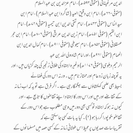
الدین مرغینانی (متوفی۵۹۳ ھ)، امام عزالدین بن عبد السلام
(متوفی۶۶۰ھ)،امام ابن دقیق العید (شاگرد ابن عبد السلام )، امام ابن
سید الناس (متوفی ۷۳۴ھ)، امام تقی الدین ابن تیمیہ (متوفی۷۲۸ ھ)، امام
ابن القیم (متوفی ۷۵۱ھ)، امام زین الدین عراقی (متوفی ۸۰۶ھ)، امام ابن حجر
عسقلانی (متوفی۸۵۲ھ)، امام سیوطی (متوفی۹۱۱ ھ)، امام کمال الدین ابن
الھمام (متوفی ۹۶۱ھ)،اور امام شاہ ولی اللہ بن عبد
الرحیم دہلوی(متوفی ۱۱۷۶ھ) وغیرہ اجتہاد کی طلائی زنجیر کی چند کڑیاں ہیں ، اور
یہ تو چند زبان زد عام اور ممتاز نام ہیں ۔ ورنہ اس دور کی فضائے
بسیط بھی علمی کہکشاؤں سے جگمگارہی ہے ۔ اگر فرق ہے تو یہ کہ اب زمانہ
کے تقاضے اور ہیں اور اس دور کا اجتہاد اپنے تقاضوں کا تابع ہے ، اور
کیوں نہ ہو کہ اجتہاد تو کسی بھی دور میں وہی مطلوب ہے جو اس دور کے
تقاضوںکو پورا کررہا ہو (۲)۔ کیا یہ بات کہی جاسکتی ہے کہ
تقریباسات صدیوں پر محیط اس طولانی زمانہ کے کسی حصہ میں مسلمانوں کے