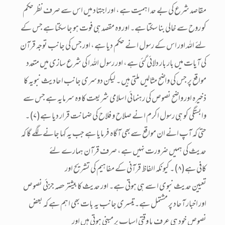
مقاصد شرع کی بے حد اہمیت ہے ، اور اجتہاد میں اس سے صرف نظر حکم
کو روح سے خالی بنا سکتا ہے۔ اور وہ مقصد ہی فوت ہو جا سکتا ہے جس کے
لئے اللہ اور اس کے رسول ا نے حکم دیا ہے ، اور جس کی جانب توجہ قرآن
کی آیات میں بار بار دلائی گئی ہے ، اور رسول اللہ ا کی شرع سازی میں متعدد
مواقع پر جس کی واضح مثالیں ملتی ہیں ۔ لیکن دوسری جانب احادیث نبویہ کا
ذخیرہ اور واضح نصوص کی رہنمائی اسلامی شریعت کا وہ سرمایہ ہے جس سے
وابستگی کو ہی رسول اکرم ا نے صلاح و فلاح کی ضمانت قرار دیا ہے(۷)۔
حتی کہ آپ انے ان مواقع سےبھی آگاہ فرمایا ہے جب یہ کہا جانے لگے گا کہ
حدیث کی ہمیں ضرورت نہیں ہے ، صرف قرآن ہمارے لئے
کافی ہے(۸)۔ کیونکہ الفاظ قرآنی کے مفاہیم کی تشریح اور
تعیین حدیث نبوی ا سے ہی ہوتی ہے۔ اور حدیث کا بیشتر حصہ جزئی نصوص
اور اخبار آحاد پر مشتمل ہے۔ تیسری جانب یہ بات بھی اہم ہے کہ بعض
نصوص خود ہی عرف یا وقتی اسباب پر مبنی ہوتی ہیں اور