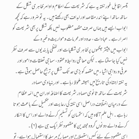
تیسرا قابل غور نکتہ یہ ہے کہ شریعت کے احکام و اوامر ظاہری شکل کے
ساتھ ساتھ اپنے اندر مقاصد اور اہداف بھی رکھتے ہیں۔ یہ تو ضرور ہے کہ کچھ
ابواب ایسے ہیں جہاں صرف مقصد مطلوب نہیں بلکہ شکل پربھی شریعت کو
اصرار ہے ۔ عبادات ، حدود اور محرمات و مواریث وغیرہ کے
ابواب میں بیشتر جگہوں پر ظاہری شکلیات اور لفظی پابندیوں سے صرف نظر
نہیں کیا جاسکتا ہے ۔ لیکن معاشی روابط وعقود ، سماجی تعلقات و امور اور
عرفی و رواجی اشیا ء میں مقصد کو بڑی حد تک شکل پر ترجیح حاصل ہوتی ہے۔
یہ نکتہ اجتہاد کی تاریخ میں ہمیشہ ملحوظ رہا ہے۔ اور بنیادی مصادر
شریعت کے ساتھ ثانوی مصادر شریعت کا اضافہ اور ان میں ائمہ عظام
کے درمیان اختلاف دراصل اسی نکتہ کی رعایت اور تکمیل کے باعث ہوتا
رہا ہے ۔ اہل علم آگاہ ہیں کہ استحسان کو تسلیم کرنے والے اور اس کا انکار
کرنے والے دونوں گروہ مجتہدین کا مقصود نظر ایک ہی ہے (۶)۔
اسی مقصود کے لئے کہیں استصلاح اور مصالح مرسلہ کا استعمال ہوا ہے، تو