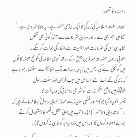
۱۔اجتہاد کا تصور
’اجتہاد ‘ ملت اسلامیہ کی زندگی کا ایک لازمی عنصر ہے ، یہ جتنا ضروی ہے ،
اتنا ہی اہم بھی ہے ۔ اور مزاج شریعت سے آشنا کوئی بھی شخص
شاید ہی اس کی ضرورت اور اہمیت سے انکار کی جرأت کرسکے ۔
صحابی رسول حضرت معاذ بن جبلؓ کے ساتھ نبوی مکالمہ کی گونج ہمیشہ کانوں
میں گونجتی رہے گی، جس میں زبان رسالت مآب ﷺ سے استفسار ہوتا ہے
کہ زندگی کے نت نئے مسائل میں جب قرآن اور سنت رسول
ﷺمیں واضح حکم نہ ملے تو شرعی رہنمائی کی دریافت کا
تیسرا اختیار کیا ہوگا؟ اور فقہی امتیاز سے ممتاز صحابی رسول ؓبرملا فرماتے ہیں کہ
: ’’ اجتہد رایی و لاآلو‘‘ (۱)۔ ( تب میں اپنی عقل وفہم کا استعمال کرتے
ہوئے اجتہاد کروں گا اور اس میں ذرہ برابر کوتاہی نہ کروں گا)۔