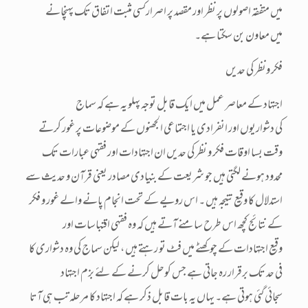
میں متفقہ اصولوں پر نظر اور مقصد پر اصرارکسی مثبت اتفاق تک پہنچانے
میں معاون بن سکتا ہے۔
فکر ونظر کی حدیں
اجتہاد کے معاصر عمل میں ایک قابل توجہ پہلو یہ ہے کہ سماج
کی دشواریوں اور انفرادی یا اجتماعی الجھنوں کے موضوعات پر غور کرتے
وقت بسا اوقات فکر و نظر کی حدیں ان اجتہادات اور فقہی عبارات تک
محدود ہونے لگتی ہیں جو شریعت کے بنیادی مصادر یعنی قرآن و حدیث سے
استدلال کا وقیع نتیجہ ہیں ۔ اس رویے کے تحت انجام پانے والے غور و فکر
کے نتائج کچھ اس طرح سامنے آتے ہیں کہ وہ فقہی اقتباسات اور
وقیع اجتہادات کے چوکھٹے میں فٹ تو رہتے ہیں ، لیکن سماج کی وہ دشواری کا
فی حد تک برقرار رہ جاتی ہے جس کوحل کرنے کے لئے بزم اجتہاد
سجائی گئی ہوتی ہے۔ یہاں یہ بات قابل ذکر ہے کہ اجتہاد کا مرحلہ تب ہی آتا