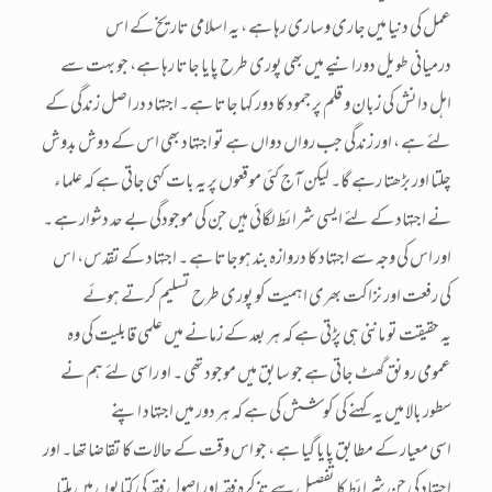
عمل کی دنیا میں جاری وساری رہا ہے ، یہ اسلامی تاریخ کے اس
درمیانی طویل دورانیے میں بھی پوری طرح پایا جاتا رہا ہے، جو بہت سے
اہل دانش کی زبان و قلم پر جمود کا دور کہا جاتا ہے۔ اجتہاد در اصل زندگی کے
لئے ہے ، اور زندگی جب رواں دواں ہے تو اجتہاد بھی اس کے دوش بدوش
چلتا اور بڑھتا رہے گا۔ لیکن آج کئی موقعوں پر یہ بات کہی جاتی ہے کہ علماء
نے اجتہاد کے لئے ایسی شرائط لگائی ہیں جن کی موجودگی بے حد دشوار ہے ۔
اور اس کی وجہ سے اجتہاد کا دروازہ بند ہوجاتا ہے ۔ اجتہاد کے تقدس، اس
کی رفعت اور نزاکت بھری اہمیت کو پوری طرح تسلیم کرتے ہوئے
یہ حقیقت تو ماننی ہی پڑتی ہے کہ ہر بعد کے زمانے میں علمی قابلیت کی وہ
عمومی رونق گھٹ جاتی ہے جو سابق میں موجود تھی ۔ او راسی لئے ہم نے
سطور بالا میں یہ کہنے کی کوشش کی ہے کہ ہر دور میں اجتہاد اپنے
اسی معیار کے مطابق پایا گیا ہے ، جو اس وقت کے حالات کا تقاضا تھا۔ اور
اجتہاد کی جن شرائط کا تفصیل سے تذکرہ فقہ اور اصول فقہ کی کتابوں میں ملتا