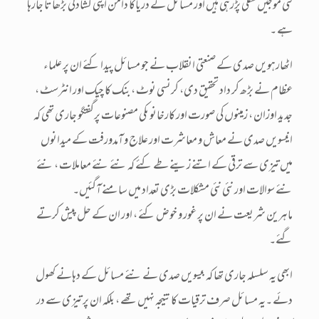
کئی موجیں نکلی پڑرہی ہیں اور مسائل کے دریاکا دامن اپنی کشادگی بڑھاتا جارہا
ہے ۔
اٹھارہویں صدی کے صنعتی انقلاب نے جو مسائل پیدا کئے ان پر علماء
عظام نے بڑھ کر داد تحقیق دی، کرنسی نوٹ ، بنک کا چیک اور انٹرسٹ ،
جدید اوزان ، زمینوں کی صورت اور کارخانو ںکی مصنوعات پرگفتگو جاری تھی کہ
انیسویں صدی نے معاش و معاشرت اور علاج و آمدورفت کے میدانوں
میں تیزی سے ترقی کے اتنے زینے طے کئے کہ نئے نئے معاملات ، نئے
نئے سوالات اور نئی نئی مشکلات بڑی تعداد میں سامنے آگئیں۔
ماہرین شریعت نے ان پر غور و خوض کئے ، اور ان کے حل پیش کرتے
گئے۔
ابھی یہ سلسلہ جاری تھا کہ بیسویں صدی نے نئے مسائل کے دہانے کھول
دئے ۔یہ مسائل صرف ترقیات کا نتیجہ نہیں تھے ، بلکہ ان پر تیزی سے در